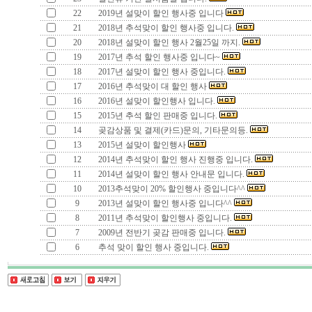
22
2019년 설맞이 할인 행사중 입니다
21
2018년 추석맞이 할인 행사중 입니다.
20
2018년 설맞이 할인 행사 2월25일 까지.
19
2017년 추석 할인 행사중 입니다~
18
2017년 설맞이 할인 행사 중입니다.
17
2016년 추석맞이 대 할인 행사
16
2016년 설맞이 할인행사 입니다.
15
2015년 추석 할인 판매중 입니다.
14
곶감상품 및 결제(카드)문의, 기타문의등.
13
2015년 설맞이 할인행사
12
2014년 추석맞이 할인 행사 진행중 입니다.
11
2014년 설맞이 할인 행사 안내문 입니다.
10
2013추석맞이 20% 할인행사 중입니다^^
9
2013년 설맞이 할인 행사중 입니다^^
8
2011년 추석맞이 할인행사 중입니다.
7
2009년 전반기 곶감 판매중 입니다.
6
추석 맞이 할인 행사 중입니다.