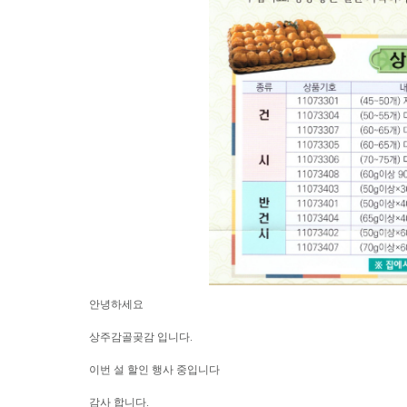
안녕하세요
상주감골곶감 입니다.
이번 설 할인 행사 중입니다
감사 합니다.