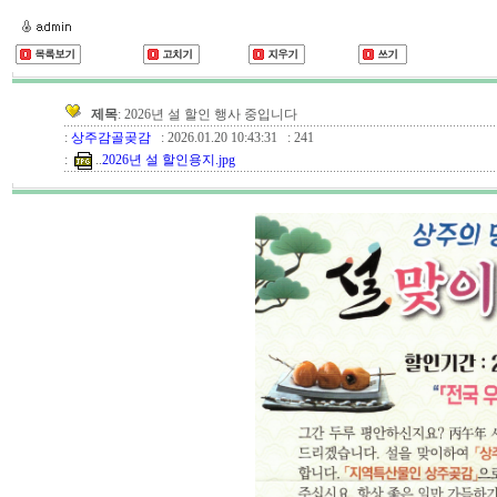
제목
: 2026년 설 할인 행사 중입니다
:
상주감골곶감
: 2026.01.20 10:43:31
: 241
:
..
2026년 설 할인용지.jpg