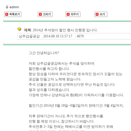
제목
: 2014년 추석맞이 할인 행사 진행중 입니다.
: 상주감골곶감
: 2014.08.18 15:57:17
: 4879
그간 안녕하십니까?
저희 상주감골곶감에서는 추석을 맞이하여
할인행사를 하고자 합니다.
항상 정성을 다하여 우리것다운 토속적인 정서가 깃들어 있는
곶감을 만들고자 노력해 왔습니다.
추석 선물은 곶감으로 선택하신다면 무난 하실것 입니다.
열과 성의를 다하겠습니다.
가정에 언제나 강녕하심과 환(桓)이 가득하시기를 기원합니다.
할인기간:2014년 8월 18일~9월2일까지 판매기간: 9월 4일까지,
차후 판매기간이 지나도 추가 적으로 행인행사를
진행 할 예정 이오니, 참고하시기 바랍니다.
추석연휴 2~3일 전에는 택배사고를 미연 방지하기 위해